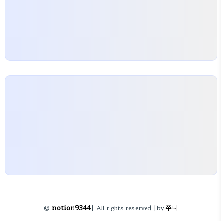
notion9344
쭈니
©
| All rights reserved |
by