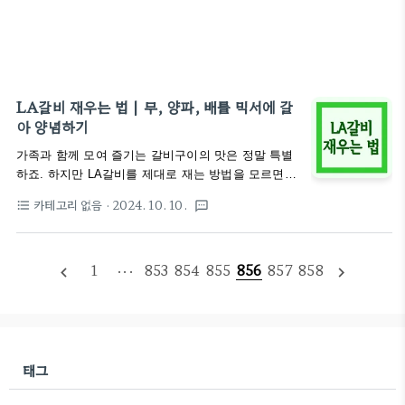
LA갈비 재우는 법 | 무, 양파, 배를 믹서에 갈
아 양념하기
가족과 함께 모여 즐기는 갈비구이의 맛은 정말 특별
하죠. 하지만 LA갈비를 제대로 재는 방법을 모르면
고기가 질겨지거나 양념이 제대로 배지 않아 실패할
카테고리 없음
· 2024. 10. 10.
format_list_bulleted
textsms
수 있습니다. 그렇다면 LA갈비를 어떻게 재야 맛있고
건강한 갈비구이를 만들 수 있을까요? 누수 문제 해
결하기! 👆 클릭 이 글에서는 LA갈비를 맛있게 재는
1
···
853
854
855
856
857
858
방법부터 양념 만들기, 구이 팁까지 LA갈비 요리의
navigate_before
navigate_next
모든 것을 자세히 알아보겠습니다. 이 정보를 활용하
면 누구나 쉽게 가족과 함께 즐길 수 있는 맛있는 갈
비구이를 만들 수 있을 것입니다. LA갈비의 특징과
선택 방법LA갈비는 소갈비 중에서도 가장 부드럽고
연한 부위입니다. 등심 부위에서 잘라낸 LA갈비는 지
태그
방 함량이 높아 구웠을 때 부드러운 식감과 풍부한 맛
을 자랑합니다. 또한 뼈째로 잘라내기 때..