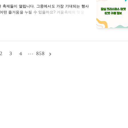
한 축제들이 열립니다. 그중에서도 가장 기대되는 행사
어떤 즐거움을 누릴 수 있을까요? 겨울축제의 맛을 느
까지 열리는 겨울 축제로, 다양한 먹거리와 볼거리, 즐
위기를 만끽하며 가족과 친구들과 함께 즐거운 시간을
을지 자세히 알아보도록 하겠습니다. 잠실 크리스마스 마
 약 2주간 열립니다. 올해에는 12월 15일부터 12월
2
3
4
···
858
navigate_next